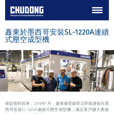
矗東於墨西哥安裝SL-1220A
連續
式壓空成型機
甫從智利回來，2018年1月，矗東接受續單立即動身前往墨
西哥安裝SL-1220A連續式壓空成型機，滿足客戶擴大產能